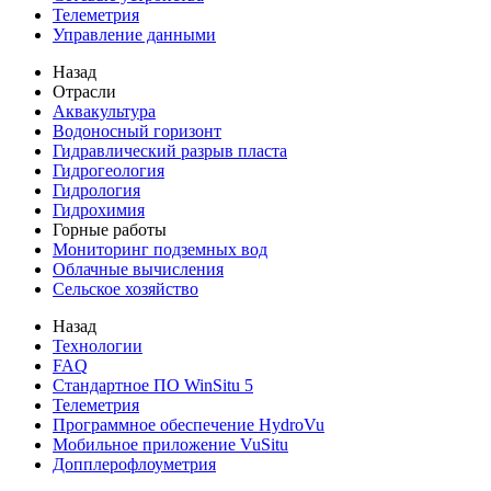
Телеметрия
Управление данными
Назад
Отрасли
Аквакультура
Водоносный горизонт
Гидравлический разрыв пласта
Гидрогеология
Гидрология
Гидрохимия
Горные работы
Мониторинг подземных вод
Облачные вычисления
Сельское хозяйство
Назад
Технологии
FAQ
Стандартное ПО WinSitu 5
Телеметрия
Программное обеспечение HydroVu
Мобильное приложение VuSitu
Допплерофлоуметрия