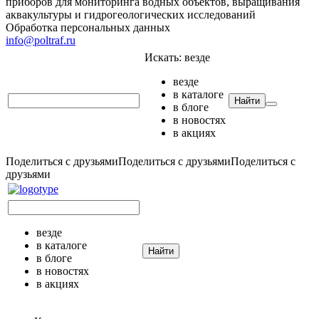
приборов для мониторинга водных объектов, выращивания
аквакультуры и гидрогеологических исследований
Обработка персональных данных
info@poltraf.ru
Искать:
везде
везде
в каталоге
Найти
в блоге
в новостях
в акциях
Поделиться с друзьями
Поделиться с друзьями
Поделиться с
друзьями
везде
в каталоге
Найти
в блоге
в новостях
в акциях