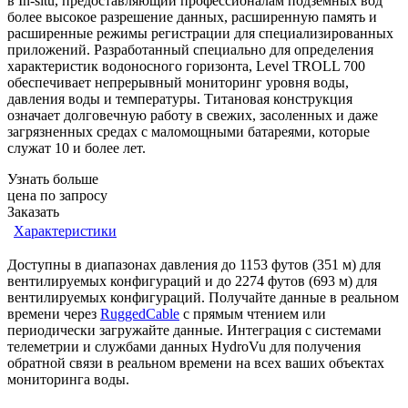
в In-situ, предоставляющий профессионалам подземных вод
более высокое разрешение данных, расширенную память и
расширенные режимы регистрации для специализированных
приложений. Разработанный специально для определения
характеристик водоносного горизонта, Level TROLL 700
обеспечивает непрерывный мониторинг уровня воды,
давления воды и температуры. Титановая конструкция
означает долговечную работу в свежих, засоленных и даже
загрязненных средах с маломощными батареями, которые
служат 10 и более лет.
Узнать больше
цена по запросу
Заказать
Характеристики
Доступны в диапазонах давления до 1153 футов (351 м) для
вентилируемых конфигураций и до 2274 футов (693 м) для
вентилируемых конфигураций. Получайте данные в реальном
времени через
RuggedCable
с прямым чтением или
периодически загружайте данные. Интеграция с системами
телеметрии и службами данных HydroVu для получения
обратной связи в реальном времени на всех ваших объектах
мониторинга воды.