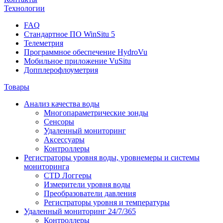
Технологии
FAQ
Стандартное ПО WinSitu 5
Телеметрия
Программное обеспечение HydroVu
Мобильное приложение VuSitu
Допплерофлоуметрия
Товары
Анализ качества воды
Многопараметрические зонды
Сенсоры
Удаленный мониторинг
Аксессуары
Контроллеры
Регистраторы уровня воды, уровнемеры и системы
мониторинга
CTD Логгеры
Измерители уровня воды
Преобразователи давления
Регистраторы уровня и температуры
Удаленный мониторинг 24/7/365
Контроллеры