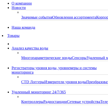
О компании
Новости
Значимые события
Обновления ассортимента
Корпор
Наша команда
Товары
Анализ качества воды
Многопараметрические зонды
Сенсоры
Удаленный 
Регистраторы уровня воды, уровнемеры и системы
мониторинга
CTD Логгеры
Измерители уровня воды
Преобразова
Удаленный мониторинг 24/7/365
Контроллеры
Радиостанции
Сетевые устройства
Теле