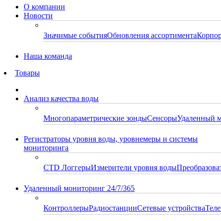
О компании
Новости
Значимые события
Обновления ассортимента
Корпор
Наша команда
Товары
Анализ качества воды
Многопараметрические зонды
Сенсоры
Удаленный 
Регистраторы уровня воды, уровнемеры и системы
мониторинга
CTD Логгеры
Измерители уровня воды
Преобразова
Удаленный мониторинг 24/7/365
Контроллеры
Радиостанции
Сетевые устройства
Теле