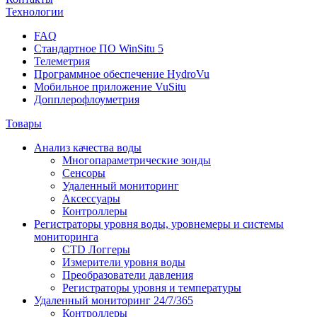
Технологии
FAQ
Стандартное ПО WinSitu 5
Телеметрия
Программное обеспечение HydroVu
Мобильное приложение VuSitu
Допплерофлоуметрия
Товары
Анализ качества воды
Многопараметрические зонды
Сенсоры
Удаленный мониторинг
Аксессуары
Контроллеры
Регистраторы уровня воды, уровнемеры и системы
мониторинга
CTD Логгеры
Измерители уровня воды
Преобразователи давления
Регистраторы уровня и температуры
Удаленный мониторинг 24/7/365
Контроллеры