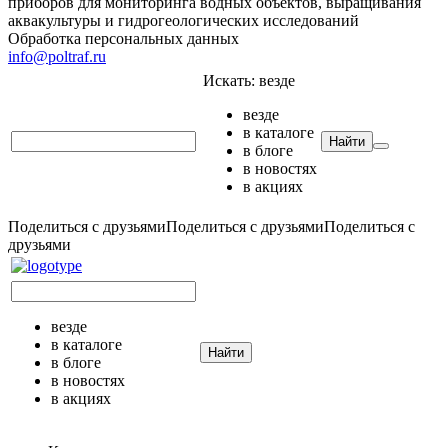
приборов для мониторинга водных объектов, выращивания
аквакультуры и гидрогеологических исследований
Обработка персональных данных
info@poltraf.ru
Искать:
везде
везде
в каталоге
Найти
в блоге
в новостях
в акциях
Поделиться с друзьями
Поделиться с друзьями
Поделиться с
друзьями
везде
в каталоге
Найти
в блоге
в новостях
в акциях