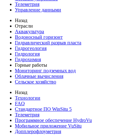
Телеметрия
Управление данными
Назад
Отрасли
Аквакультура
Водоносный горизонт
Гидравлический разрыв пласта
Гидрогеология
Гидрология
Гидрохимия
Горные работы
Мониторинг подземных вод
Облачные вычисления
Сельское хозяйство
Назад
Технологии
FAQ
Стандартное ПО WinSitu 5
Телеметрия
Программное обеспечение HydroVu
Мобильное приложение VuSitu
Допплерофлоуметрия